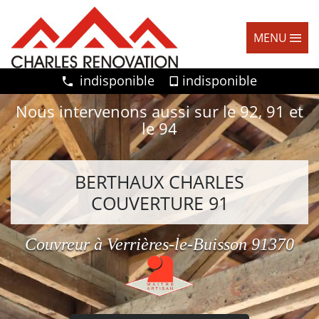
MENU
indisponible
indisponible
Nous intervenons aussi sur le 92, 91 et
le 94
BERTHAUX CHARLES
COUVERTURE 91
Couvreur à Verrières-le-Buisson 91370